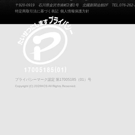
〒920-0919 石川県金沢市南町2番1号 北國新聞会館2F TEL.076-262-2
特定商取引法に基づく表記
個人情報保護方針
プライバシーマーク認定 第17005185（01）号
Copyright (C)
2026
KCS All Rights Reserved.