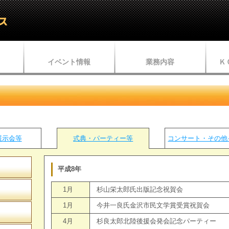
イベント情報
業務内容
Ｋ
展示会等
式典・パーティー等
コンサート・その他
平成8年
1月
杉山栄太郎氏出版記念祝賀会
1月
今井一良氏金沢市民文学賞受賞祝賀会
4月
杉良太郎北陸後援会発会記念パーティー