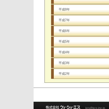
平成8年
平成7年
平成6年
平成5年
平成4年
平成3年
平成2年
kcs@kcs-inc.jp