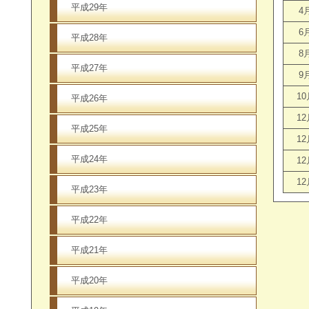
平成29年
4
6
平成28年
8
平成27年
9
10
平成26年
12
平成25年
12
平成24年
12
12
平成23年
平成22年
平成21年
平成20年