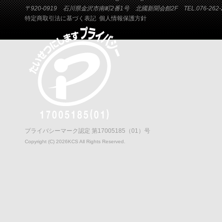
〒920-0919 石川県金沢市南町2番1号 北國新聞会館2F TEL.076-262-2
特定商取引法に基づく表記
個人情報保護方針
プライバシーマーク認定 第17005185（01）号
Copyright (C)
2026
KCS All Rights Reserved.