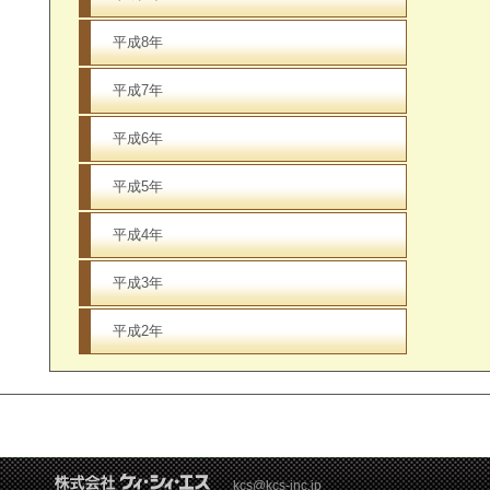
平成8年
平成7年
平成6年
平成5年
平成4年
平成3年
平成2年
kcs@kcs-inc.jp