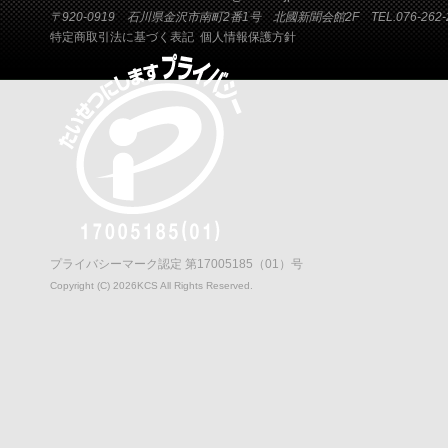
〒920-0919 石川県金沢市南町2番1号 北國新聞会館2F TEL.076-262-2
特定商取引法に基づく表記
個人情報保護方針
プライバシーマーク認定 第17005185（01）号
Copyright (C)
2026
KCS All Rights Reserved.