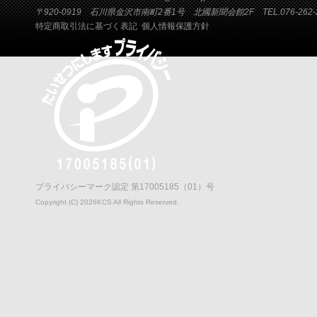
〒920-0919 石川県金沢市南町2番1号 北國新聞会館2F TEL.076-262-2
特定商取引法に基づく表記
個人情報保護方針
プライバシーマーク認定 第17005185（01）号
Copyright (C)
2026
KCS All Rights Reserved.