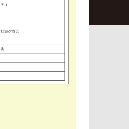
ーティ
・歓迎夕食会
式典