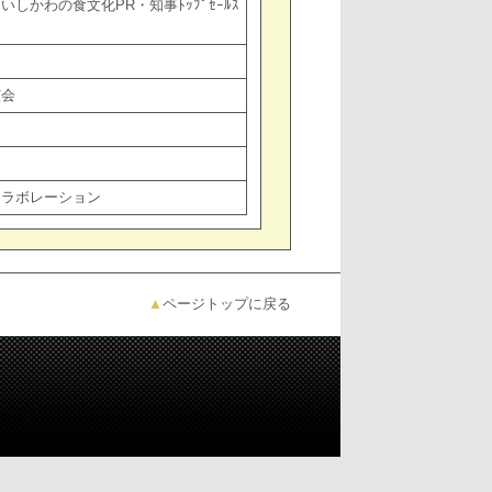
かわの食文化PR・知事ﾄｯﾌﾟｾｰﾙｽ
演会
コラボレーション
▲
ページトップに戻る