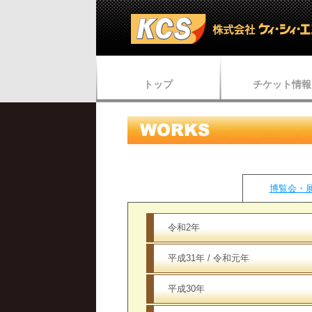
トップ
チケット情報
博覧会・
令和2年
平成31年 / 令和元年
平成30年