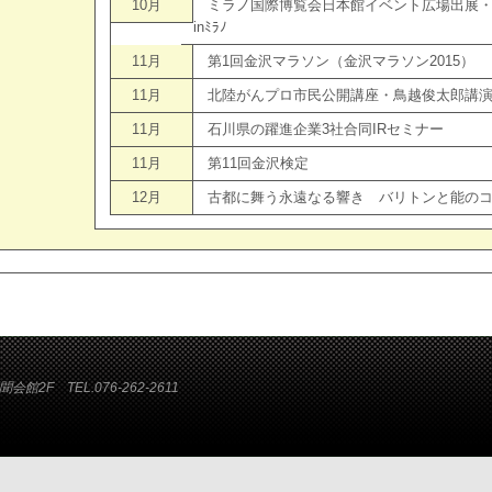
10月
ミラノ国際博覧会日本館イベント広場出展・いし
inﾐﾗﾉ
11月
第1回金沢マラソン（金沢マラソン2015）
11月
北陸がんプロ市民公開講座・鳥越俊太郎講
11月
石川県の躍進企業3社合同IRセミナー
11月
第11回金沢検定
12月
古都に舞う永遠なる響き バリトンと能の
2F TEL.076-262-2611