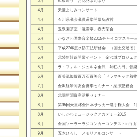
3月
広坂通り お花見ぼんぼり
4月
天童よしみコンサート
4月
石川県議会議員選挙開票所設営
4月
玉泉園茶室「灑雪亭」春光茶会
5月
かなざわ国際音楽祭2015チャイコフスキー
5月
平成27年度水防工法研修会 （国土交通省
5月
北陸新幹線開業イベント 金沢城プロジェ
5月
ラ・フォル・ジュルネ金沢「熱狂の日」音楽祭
6月
百美流加賀百万石百美会「ドラマチック着
7月
金沢経済同友会夏季セミナー・納涼懇親会
8月
北國新聞資産活用セミナー
8月
第95回天皇杯全日本サッカー選手権大会 1
8月
いしかわミュージックアカデミー2015
8月
全国ソーラーラジコンカーコンテストin白山2
9月
五木ひろし メモリアルコンサート