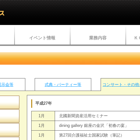
イベント情報
業務内容
Ｋ
展示会等
式典・パーティー等
コンサート・その他
平成27年
1月
北國新聞資産活用セミナー
1月
dining gallery 銀座の金沢「初春の宴」
1月
第27回介護福祉士国家試験（筆記）