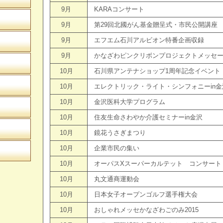
9月
KARAコンサート
9月
第29回北國がん基金贈呈式・市民公開講座
9月
エフエム石川アルビオン特番企画収録
9月
かなざわピンクリボンプロジェクトメッセージ
10月
石川県アンテナショップ1周年記念イベント
10月
エレクトリック・ライト・シンフォニーin金
10月
金沢医科大学プログラム
10月
住友生命さわやか介護セミナーin金沢
10月
鏡花うさぎまつり
10月
企業市民の集い
10月
オーパスXスーパーカルテット コンサート
10月
丸文通商運動会
10月
日本女子オープンゴルフ選手権大会
10月
おしゃれメッセかなざわごのみ2015