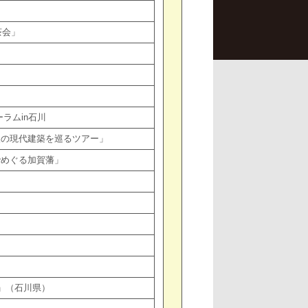
ン茶会」
ラムin石川
沢の現代建築を巡るツアー」
でめぐる加賀藩」
」（石川県）