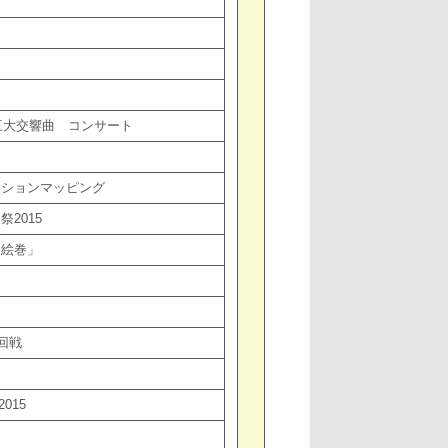
三大交響曲 コンサート
）
クションマッピング
2015
物絵巻」
回戦
015