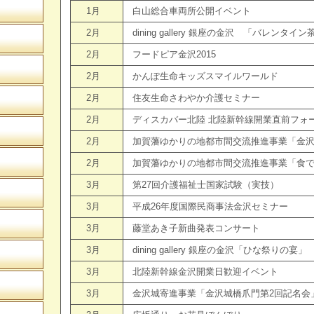
1月
白山総合車両所公開イベント
2月
dining gallery 銀座の金沢 「バレンタイ
2月
フードピア金沢2015
2月
かんぽ生命キッズスマイルワールド
2月
住友生命さわやか介護セミナー
2月
ディスカバー北陸 北陸新幹線開業直前フォー
2月
加賀藩ゆかりの地都市間交流推進事業「金
2月
加賀藩ゆかりの地都市間交流推進事業「食
3月
第27回介護福祉士国家試験（実技）
3月
平成26年度国際民商事法金沢セミナー
3月
藤堂あき子新曲発表コンサート
3月
dining gallery 銀座の金沢「ひな祭りの宴」
3月
北陸新幹線金沢開業日歓迎イベント
3月
金沢城寄進事業「金沢城橋爪門第2回記名会